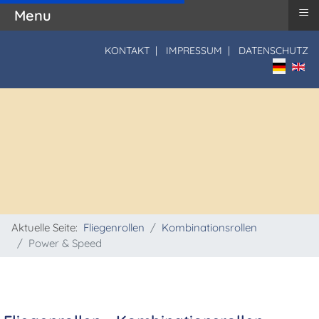
≡
Menu
KONTAKT
|
IMPRESSUM
|
DATENSCHUTZ
Sprache 
Aktuelle Seite:
Fliegenrollen
Kombinationsrollen
Power & Speed